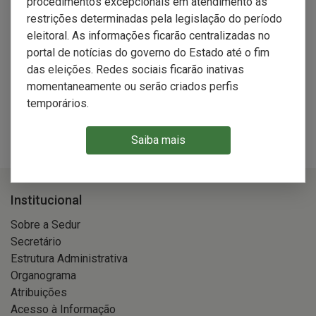
procedimentos excepcionais em atendimento às
restrições determinadas pela legislação do período
eleitoral. As informações ficarão centralizadas no
portal de notícias do governo do Estado até o fim
das eleições. Redes sociais ficarão inativas
momentaneamente ou serão criados perfis
temporários.
Anterior
Pausar
Próximo
Saiba mais
Institucional
Sobre a Sedur
Secretário
Estrutura Administrativa
Organograma
Atribuições
Acesso à Informação