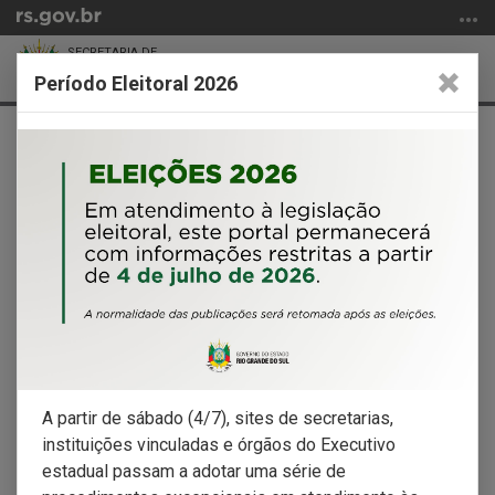
Ir
para
SECRETARIA DE
o
Abrir
Alter
DESENVOLVIMENTO URBANO E
Período Eleitoral 2026
METROPOLITANO
conteúdo
a
a
Ir
Início
busca
nave
para
do
o
conteúdo
menu
Ir
para
a
busca
Documentação - Programa de
A partir de sábado (4/7), sites de secretarias,
Desassoreamento
instituições vinculadas e órgãos do Executivo
estadual passam a adotar uma série de