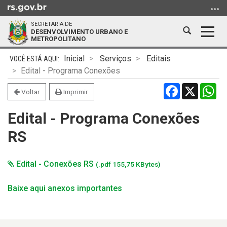
Ir
para
SECRETARIA DE
o
Abrir
Alter
DESENVOLVIMENTO URBANO E
METROPOLITANO
conteúdo
a
a
Ir
Início
busca
nave
Inicial
Serviços
Editais
para
do
Edital - Programa Conexões
o
conteúdo
Facebook
X
Wh
menu
Voltar
Imprimir
Ir
Edital - Programa Conexões
para
a
RS
busca
Edital - Conexões RS
(.pdf 155,75 KBytes)
Baixe aqui anexos importantes